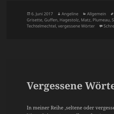
Veröffentlicht
Autor
Kategorien
6. Juni 2017
Angeline
Allgemein
am
Grisette
,
Guffen
,
Hagestolz
,
Matz
,
Plumeau
,
S
Techtelmechtel
,
vergessene Wörter
Schr
Vergessene Wörte
In meiner Reihe ‚seltene oder vergess