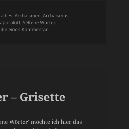
Schlagwörter
adies
,
Archaismen
,
Archaismus
,
appralott
,
Seltene Wörter
,
zu Archaismen – seltene Wörter, die
eibe einen Kommentar
r – Grisette
ene Wörter‘ möchte ich hier das