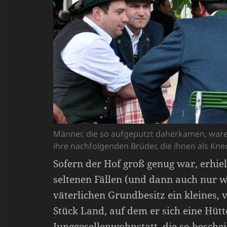
Männer, die so aufgeputzt daherkamen, war
ihre nachfolgenden Brüder, die ihnen als Kn
Sofern der Hof groß genug war, erhie
seltenen Fällen (und dann auch nur w
väterlichen Grundbesitz ein kleines, 
Stück Land, auf dem er sich eine Hütt
Junggesellenwohnstatt, die so besche