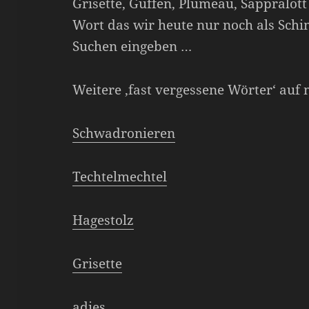
Grisette, Guffen, Plumeau, Sappralott
Wort das wir heute nur noch als Sch
Suchen eingeben …
Weitere ‚fast vergessene Wörter‘ auf
Schwadronieren
Techtelmechtel
Hagestolz
Grisette
adies