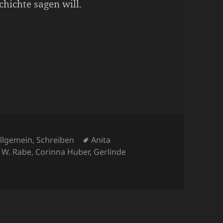
hichte sagen will.
ategorien
Schlagwörter
llgemein
,
Schreiben
Anita
 W. Rabe
,
Corinna Huber
,
Gerlinde