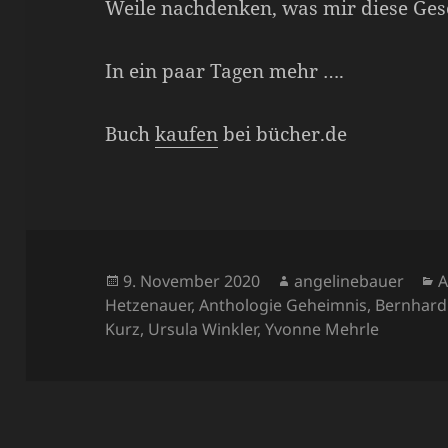
Weile nachdenken, was mir diese Gesc
In ein paar Tagen mehr ….
Buch
kaufen
bei bücher.de
Veröffentlicht
Autor
K
9. November 2020
angelinebauer
A
am
Hetzenauer
,
Anthologie Geheimnis
,
Bernhard
Kurz
,
Ursula Winkler
,
Yvonne Mehrle