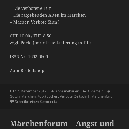
– Die verbotene Tür
– Die ratgebenden Alten im Märchen
– Machen Verbote Sinn?
CHF 10.00 / EUR 8.50
zzgl. Porto (portofreie Lieferung in DE)
ISSN Nr. 1662-0666
Zum Bestellshop
Veröffentlicht
Autor
Kategorien
Schlagwör
17. Dezember 2017
angelinebauer
Allgemein
am
Göttin
,
Märchen
,
Rotkäppchen
,
Verbote
,
Zeitschrift Märchenforum
zu Verbote im Märchen
Schreibe einen Kommentar
Märchenforum – Angst und