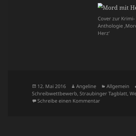
Cover zur Krimi-
Anthologie ‚Mor
Herz‘
Veröffentlicht
Autor
Kategorien
12. Mai 2016
Angeline
Allgemein
am
Schreibwettbewerb
,
Straubinger Tagblatt
,
We
zu Kurzkrimi-
Schreibe einen Kommentar