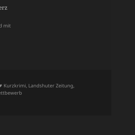
d mit
Schlagwörter
Kurzkrimi
,
Landshuter Zeitung
,
ttbewerb
Wettbewerb