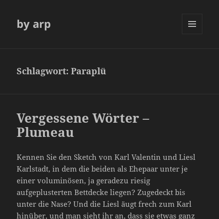
by arp
MENÜ
UND
WIDGETS
Schlagwort:
Paraplü
Vergessene Wörter –
Plumeau
Kennen Sie den Sketch von Karl Valentin und Liesl
Karlstadt, in dem die beiden als Ehepaar unter je
einer voluminösen, ja geradezu riesig
aufgeplusterten Bettdecke liegen? Zugedeckt bis
unter die Nase? Und die Liesl äugt frech zum Karl
hinüber, und man sieht ihr an, dass sie etwas ganz