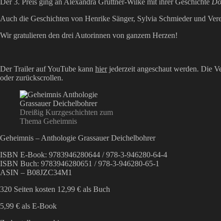
Der 3. Preis ging an Alexandra Grüttner-Wilke mit ihrer Geschichte
Do
Auch die Geschichten von Henrike Sänger, Sylvia Schmieder und Ve
Wir gratulieren den drei Autorinnen von ganzem Herzen!
Der Trailer auf YouTube kann
hier
jederzeit angeschaut werden. Die V
oder zurückscrollen.
Dreißig Kurzgeschichten zum
Thema Geheimnis
Geheimnis – Anthologie Grassauer Deichelbohrer
ISBN E-Book: 9783946280644 / 978-3-946280-64-4
ISBN Buch: 9783946280651 / 978-3-946280-65-1
ASIN – B08JZC34M1
320 Seiten kosten 12,99 € als Buch
5,99 € als E-Book