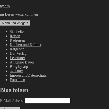
Zum
by arp
Inhalt
im Lesen weiterkommen
springen
Menü und Widgets
Startseite
Reisen
Radreisen
Kochen und Kräuter
Ratgeber
Der Verlag
Lesefutter
Angeline Bauer
Blog by arp
← Links
Impressum/Datenschutz
Fotoalben
Blog folgen
E-Mail-Adresse