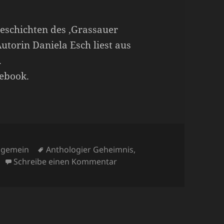
eschichten des ‚Grassauer
Autorin Daniela
Esch
liest aus
.
cebook.
tegorien
Schlagwörter
llgemein
Anthologier Geheimnis
,
zu Daniela Esch liest aus ‚Wa
Schreibe einen Kommentar