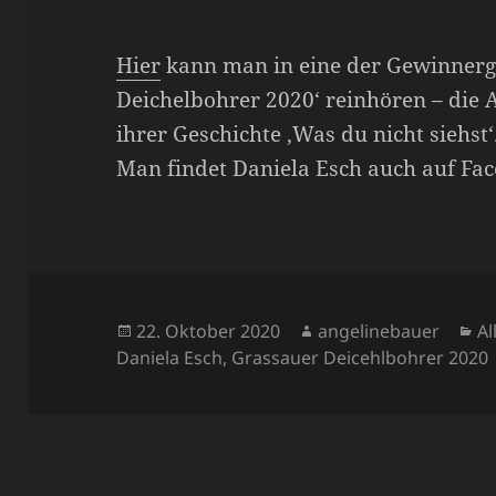
Hier
kann man in eine der Gewinnerg
Deichelbohrer 2020‘ reinhören – die 
ihrer Geschichte ‚Was du nicht siehst‘
Man findet Daniela Esch auch auf Fa
Veröffentlicht
Autor
Ka
22. Oktober 2020
angelinebauer
A
am
Daniela Esch
,
Grassauer Deicehlbohrer 2020