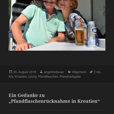
Veröffentlicht
Autor
Kategorien
Schlagwörter
30. August 2018
angelinebauer
Allgemein
Cres
,
am
Krk
,
Kroatien
,
Losinj
,
Pfandflaschen
,
Pfandrückgabe
Ein Gedanke zu
„Pfandflaschenrücknahme in Kroatien“