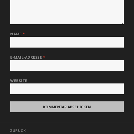
NAME
*
E-MAIL-ADRESSE
*
WEBSITE
Beitragsnavigation
ZURÜCK