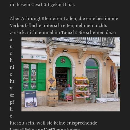
in diesem Geschäft gekauft hat.
Aber Achtung! Kleineren Läden, die eine bestimmte
Verkaufsfläche unterschreiten, nehmen nichts
zurück,
nicht einmal im Tausch! Sie scheinen dazu
a
u
c
h
ni
c
ht
v
er
pf
li
c
htet zu sein, weil sie keine entsprechende
Lagerfläche zur Verfügung haben.