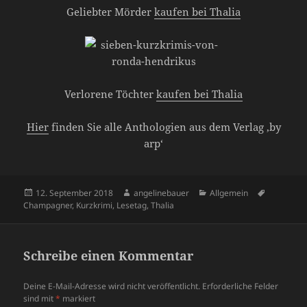
Geliebter Mörder
kaufen bei Thalia
Verlorene Töchter
kaufen bei Thalia
Hier
finden Sie alle Anthologien aus dem Verlag ‚by
arp‘
Veröffentlicht
Autor
Kategorien
Schlagwör
12. September 2018
angelinebauer
Allgemein
am
Champagner
,
Kurzkrimi
,
Lesetag
,
Thalia
Schreibe einen Kommentar
Deine E-Mail-Adresse wird nicht veröffentlicht.
Erforderliche Felder
sind mit
*
markiert