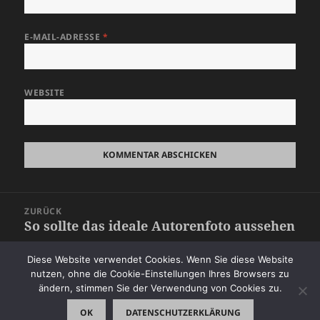
E-MAIL-ADRESSE
*
WEBSITE
Beitragsnavigation
ZURÜCK
So sollte das ideale Autorenfoto aussehen
Vorheriger
Beitrag:
Diese Website verwendet Cookies. Wenn Sie diese Website
WEITER
nutzen, ohne die Cookie-Einstellungen Ihres Browsers zu
Techtelmechtel – wer sagt das heute noch
Nächster
ändern, stimmen Sie der Verwendung von Cookies zu.
Beitrag:
OK
DATENSCHUTZERKLÄRUNG