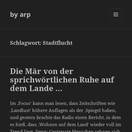
by arp
MENÜ
UND
WIDGETS
Schlagwort:
Stadtflucht
Die Mär von der
sprichwörtlichen Ruhe auf
dem Lande …
Im ‚Focus‘ kann man lesen, dass Zeitschriften wie
‚Landlust‘ höhere Auflagen als der ‚Spiegel haben,
und gestern brachte das Radio einen Bericht, in dem
es hieß, dass ‚Wohnen auf dem Land‘ wieder voll im
Trend liegt. Denn: Gestresste Menschen sehnen sich