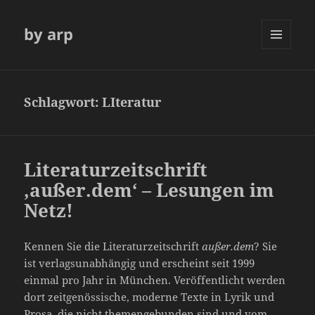
by arp
MENÜ
UND
WIDGETS
Schlagwort:
LIteratur
Literaturzeitschrift
‚außer.dem‘ – Lesungen im
Netz!
Kennen Sie die Literaturzeitschrift
außer.dem
? Sie
ist verlagsunabhängig und erscheint seit 1999
einmal pro Jahr in München. Veröffentlicht werden
dort zeitgenössische, moderne Texte in Lyrik und
Prosa, die
nicht themengebunden sind und vom