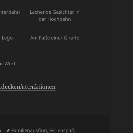
hterbahn
Lachende Gesichter in
der Hochbahn
e Lego-
Am Fuße einer Giraffe
ur Werft
tdecken/attraktionen
en
Schlagwörter
n
Familienausflug
,
Ferienspaß
,