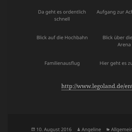
Da geht es ordentlich
Aufgang zur Ac
schnell
Blick auf die Hochbahn
Blick über di
Arena
Familienausflug
Hier geht es z
http://www.legoland.de/en
Veröffentlicht
Autor
Kategori
10. August 2016
Angeline
Allgemei