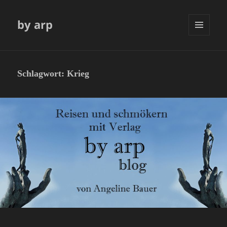
by arp
MENÜ
UND
WIDGETS
Schlagwort:
Krieg