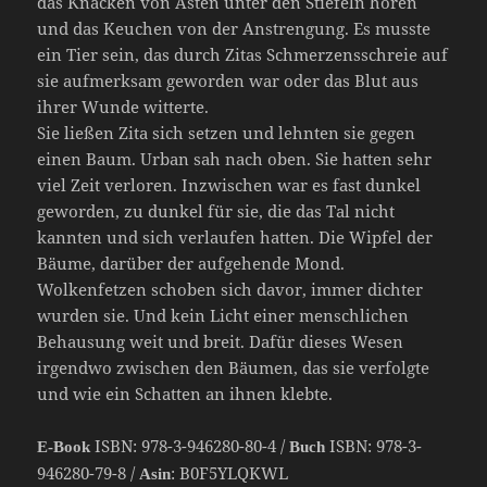
das Knacken von Ästen unter den Stiefeln hören
und das Keuchen von der Anstrengung. Es musste
ein Tier sein, das durch Zitas Schmerzensschreie auf
sie aufmerksam geworden war oder das Blut aus
ihrer Wunde witterte.
Sie ließen Zita sich setzen und lehnten sie gegen
einen Baum. Urban sah nach oben. Sie hatten sehr
viel Zeit verloren. Inzwischen war es fast dunkel
geworden, zu dunkel für sie, die das Tal nicht
kannten und sich verlaufen hatten. Die Wipfel der
Bäume, darüber der aufgehende Mond.
Wolkenfetzen schoben sich davor, immer dichter
wurden sie. Und kein Licht einer menschlichen
Behausung weit und breit. Dafür dieses Wesen
irgendwo zwischen den Bäumen, das sie verfolgte
und wie ein Schatten an ihnen klebte.
ISBN: 978-3-946280-80-4 /
ISBN: 978-3-
E-Book
Buch
946280-79-8 /
: B0F5YLQKWL
Asin