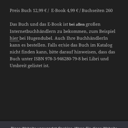
Preis Buch 12,99 € / E-Book 4,99 € / Buchseiten 260
Das Buch und das E-Book ist
großen
bei allen
Internetbuchhändlern zu bekommen, zum Beispiel
hier
bei Hugendubel. Auch Ihre BuchhändlerIn
kann es bestellen. Falls er/sie das Buch im Katalog
nicht finden kann, bitte darauf hinweisen, dass das
Buch unter ISBN 978-3-946280-79-8 bei Libri und
Umbreit gelistet ist.
Veröffentlicht
Autor
Kategorien
Schlagwörter
22. Juni 2025
angelinebauer
Allgemein