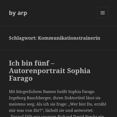
by arp
MENÜ
UND
WIDGETS
Schlagwort:
Kommunikationstrainerin
Ich bin fünf –
Autorenportrait Sophia
Farago
Mit bürgerlichem Namen heißt Sophia Farago
Ingeborg Rauchberger, ihren Doktortitel lässt sie
meistens weg. Als ich sie frage: „Wer bist Du, erzähl
mir was von Dir?“, lächelt sie und antwortet:
„Darauf fällt mir spontan Richard David Precht ein,