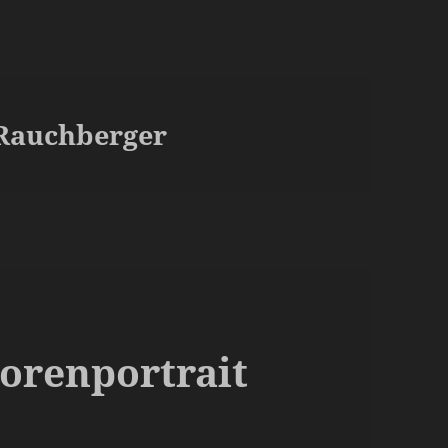
 Rauchberger
torenportrait