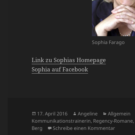
Sophia Farago
Link zu Sophias Homepage
Sophia auf Facebook
Veröffentlicht
Autor
Kategorien
17. April 2016
Angeline
Allgemein
am
Kommunikationstrainerin
,
Regency-Romane
zu Ich b
Berg
Schreibe einen Kommentar