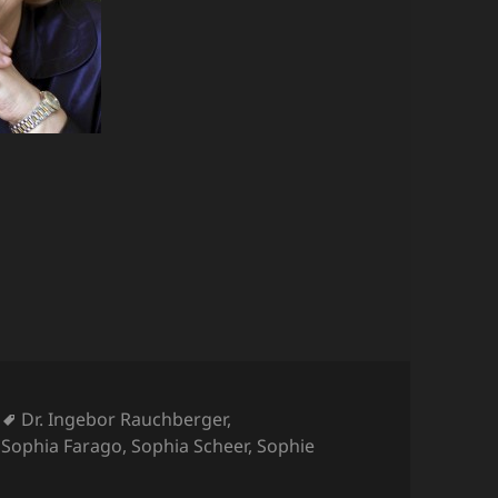
Schlagwörter
Dr. Ingebor Rauchberger
,
,
Sophia Farago
,
Sophia Scheer
,
Sophie
in fünf – Autorenportrait Sophia Farago