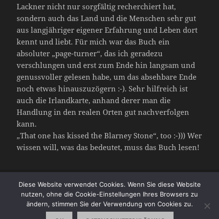
Lackner nicht nur sorgfältig recherchiert hat,
sondern auch das Land und die Menschen sehr gut
aus langjähriger eigener Erfahrung und Leben dort
kennt und liebt. Für mich war das Buch ein
absoluter „page-turner“, das ich geradezu
verschlungen und erst zum Ende hin langsam und
genussvoller gelesen habe, um das absehbare Ende
noch etwas hinauszuzögern :-). Sehr hilfreich ist
auch die Irlandkarte, anhand derer man die
Handlung in den realen Orten gut nachverfolgen
kann.
„That one has kissed the Blarney Stone“, too :-))) Wer
wissen will, was das bedeutet, muss das Buch lesen!
Veröffentlicht
Autor
Kategorien
Schlagwörter
2. Mai 2023
angelinebauer
Allgemein
Aneurysma
,
Diese Website verwendet Cookies. Wenn Sie diese Website
am
Gehirnblutung
,
Göttin Anu
,
Irland
,
Liebesroman
,
Reisen
,
reiten
,
nutzen, ohne die Cookie-Einstellungen Ihres Browsers zu
zu Verlorene Zeiten der Liebe
Roman
Schreibe einen Kommentar
ändern, stimmen Sie der Verwendung von Cookies zu.