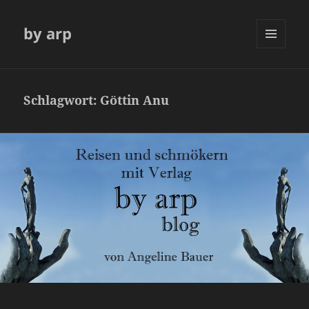
by arp
MENÜ
UND
WIDGETS
Schlagwort:
Göttin Anu