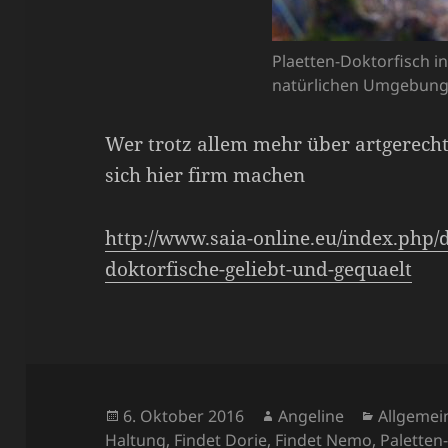
Plaetten-Doktorfisch in
natürlichen Umgebun
Wer trotz allem mehr über artgerecht
sich hier firm machen
http://www.saia-online.eu/index.php/d
doktorfische-geliebt-und-gequaelt
Veröffentlicht
Autor
Kategori
6. Oktober 2016
Angeline
Allgemei
am
Haltung
,
Findet Dorie
,
Findet Nemo
,
Paletten