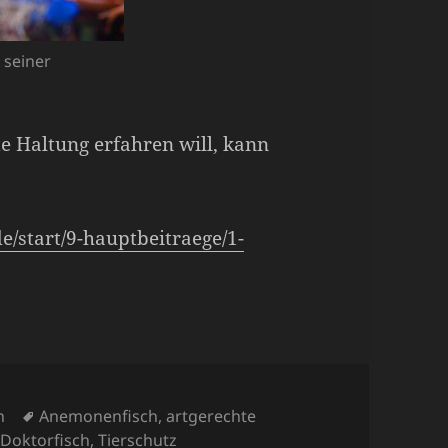
 seiner
g
e Haltung erfahren will, kann
e/start/9-hauptbeitraege/1-
en
Schlagwörter
n
Anemonenfisch
,
artgerechte
-Doktorfisch
,
Tierschutz