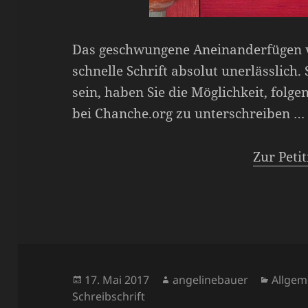
Das geschwungene Aneinanderfügen vo
schnelle Schrift absolut unerlässlich.
sein, haben Sie die Möglichkeit, folge
bei Chanche.org zu unterschreiben …
Zur Peti
Veröffentlicht
Autor
Katego
17. Mai 2017
angelinebauer
Allgem
am
Schreibschrift