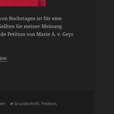
n Buchstagen ist für eine
 Sollten Sie meiner Meinung
nde Petition von Marie A. v. Geyr
tion
rien
Schlagwörter
ein
Grundschrift
,
Petition
,