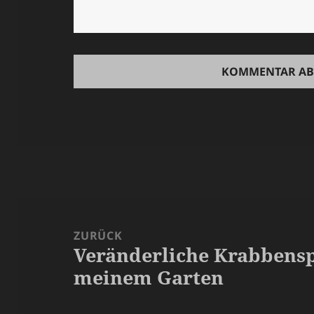
Beitragsnavigation
ZURÜCK
Veränderliche Krabbensp
Vorheriger
meinem Garten
Beitrag: