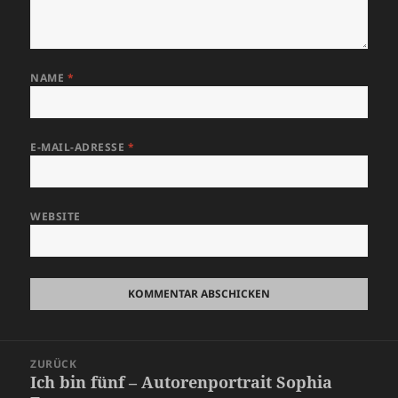
NAME
*
E-MAIL-ADRESSE
*
WEBSITE
Beitragsnavigation
ZURÜCK
Ich bin fünf – Autorenportrait Sophia
Vorheriger