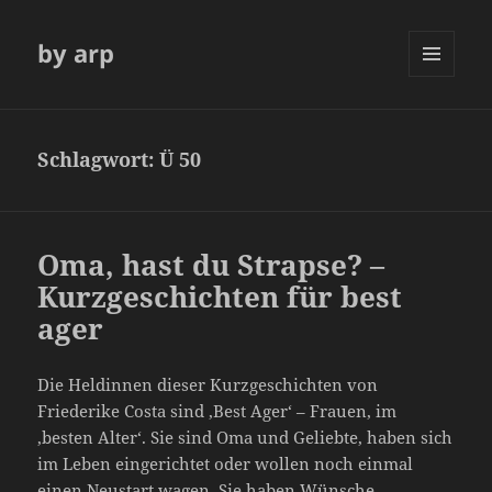
by arp
MENÜ
UND
WIDGETS
Schlagwort:
Ü 50
Oma, hast du Strapse? –
Kurzgeschichten für best
ager
Die Heldinnen dieser Kurzgeschichten von
Friederike Costa sind ‚Best Ager‘ – Frauen, im
‚besten Alter‘. Sie sind Oma und Geliebte, haben sich
im Leben eingerichtet oder wollen noch einmal
einen Neustart wagen. Sie haben Wünsche,