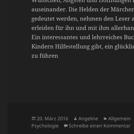
Wünschen, Ängsten und Hoffnungen 
auseinander. Die Helden der Märchen,
gedeutet werden, nehmen den Leser 
erleiden für ihn und mit ihm allerha
Ein interessantes und lehrreiches B
Kindern Hilfestellung gibt, ein glück
zu führen
Veröffentlicht
Autor
Kategorien
20. März 2016
Angeline
Allgemein
am
z
Psychologie
Schreibe einen Kommentar