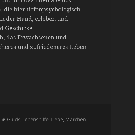
rund um das Thema Glück
 die hier tiefenpsychologisch
an der Hand, erleben und
nd Geschicke.
uch, das Erwachsenen und
licheres und zufriedeneres Leben
Schlagwörter
Glück
,
Lebenshilfe
,
Liebe
,
Märchen
,
u Zum Internationalen Tag des Glücks