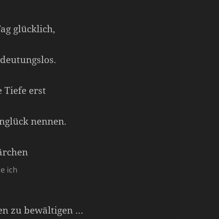
g glücklich,
deutungslos.
 Tiefe erst
nglück nennen.
e ich
en zu bewältigen …