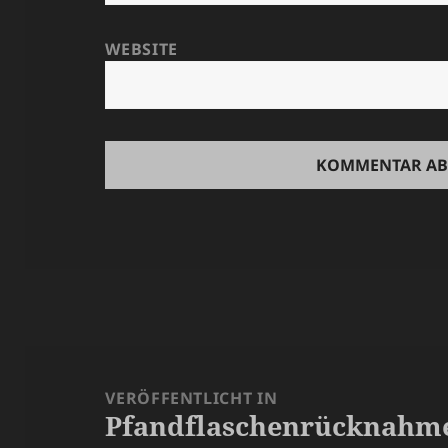
WEBSITE
Beitragsnavigation
VERÖFFENTLICHT IN
Pfandflaschenrücknahme