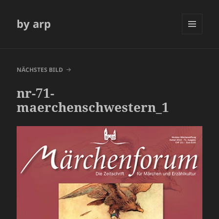
by arp
MENÜ
UND
WIDGETS
NÄCHSTES BILD
nr-71-
maerchenschwestern_1