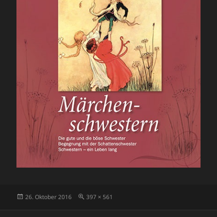
Veröffentlicht
Volle
26. Oktober 2016
397 × 561
am
Größe