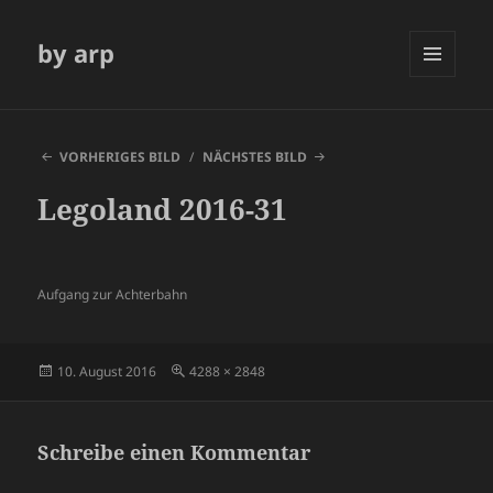
by arp
MENÜ
UND
WIDGETS
VORHERIGES BILD
NÄCHSTES BILD
Legoland 2016-31
Aufgang zur Achterbahn
Veröffentlicht
Volle
10. August 2016
4288 × 2848
am
Größe
Schreibe einen Kommentar