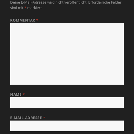
Deine E-Mail-Adresse wird nicht veröffentlicht.
Erforderliche Felder
sind mit
*
markiert
KOMMENTAR
*
NAME
*
E-MAIL-ADRESSE
*