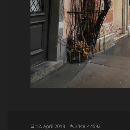
Veröffentlicht
Volle
12. April 2018
3448 × 4592