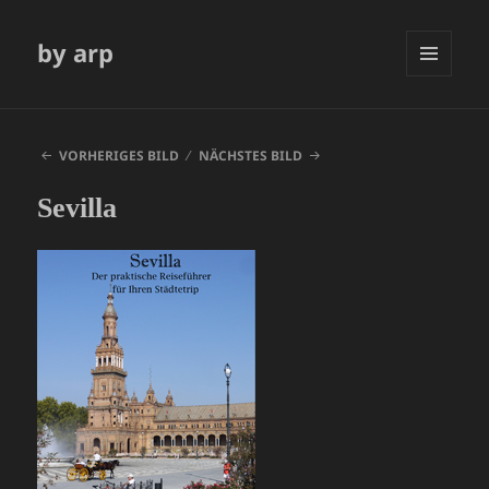
by arp
MENÜ
UND
WIDGETS
VORHERIGES BILD
NÄCHSTES BILD
Sevilla