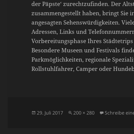
der Päpste‘ zurechtzufinden. Der Alts
zusammengestellt haben, bringt Sie in
angesagten Sehenswürdigkeiten. Viele
Adressen, Links und Telefonnummern
Vorbereitungsphase Ihres Städtetrips
Besondere Museen und Festivals find
Parkmöglichkeiten, regionale Speziali
Rollstuhlfahrer, Camper oder Hundeb
Veröffentlicht
Volle
29. Juli 2017
200 × 280
Schreibe ei
am
Größe