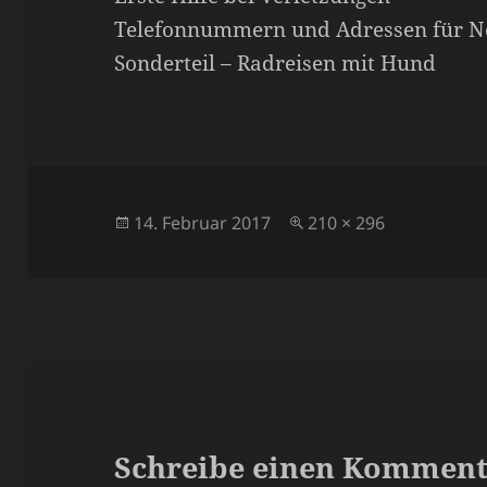
Telefonnummern und Adressen für No
Sonderteil – Radreisen mit Hund
Veröffentlicht
Volle
14. Februar 2017
210 × 296
am
Größe
Schreibe einen Kommen