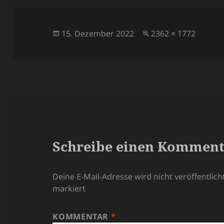
Veröffentlicht
Volle
15. Dezember 2022
2362 × 1772
am
Größe
Schreibe einen Kommen
Deine E-Mail-Adresse wird nicht veröffentlicht
markiert
KOMMENTAR
*