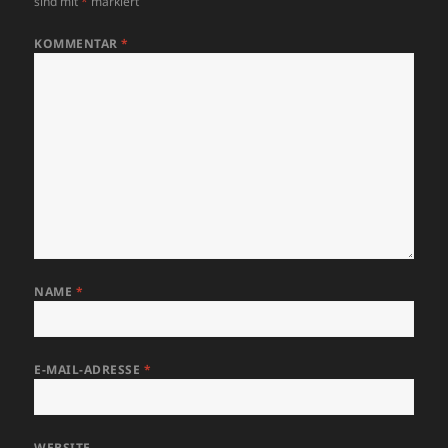
sind mit
*
markiert
KOMMENTAR
*
NAME
*
E-MAIL-ADRESSE
*
WEBSITE