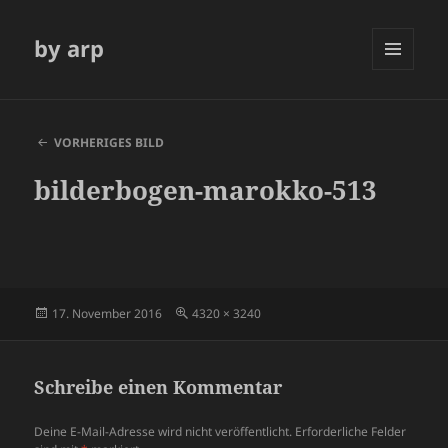
by arp
MENÜ
UND
WIDGETS
VORHERIGES BILD
bilderbogen-marokko-513
Veröffentlicht
Volle
17. November 2016
4320 × 3240
am
Größe
Schreibe einen Kommentar
Deine E-Mail-Adresse wird nicht veröffentlicht.
Erforderliche Felder