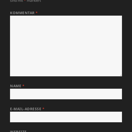
sind mit
*
markiert
KOMMENTAR
*
NAME
*
E-MAIL-ADRESSE
*
WEBSITE