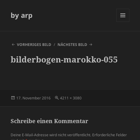
by arp
MENÜ
UND
WIDGETS
VORHERIGES BILD
NÄCHSTES BILD
bilderbogen-marokko-055
Veröffentlicht
Volle
17. November 2016
4211 × 3080
am
Größe
Schreibe einen Kommentar
Deine E-Mail-Adresse wird nicht veröffentlicht.
Erforderliche Felder