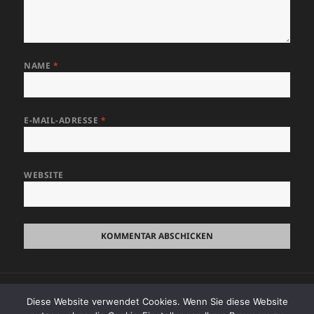
NAME
*
E-MAIL-ADRESSE
*
WEBSITE
Beitragsnavigation
VERÖFFENTLICHT IN
Diese Website verwendet Cookies. Wenn Sie diese Website
Fotoausstellung – „So is´s bei uns im