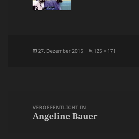
Veröffentlicht
Volle
27. Dezember 2015
125 × 171
am
Größe
Beitragsnavigation
VERÖFFENTLICHT IN
Angeline Bauer